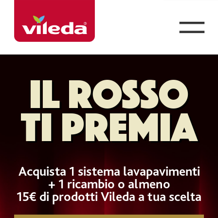
Torna
alla
Bottone
home
Menù
Il rosso
page
versione
mobile
ti premia
Acquista 1 sistema lavapavimenti
+ 1 ricambio o almeno
15€ di prodotti Vileda a tua scelta