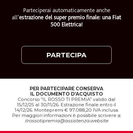
Parteciperai automaticamente anche
all’
estrazione del super premio finale: una Fiat
500 Elettrica!
PARTECIPA
PER PARTECIPARE CONSERVA
IL DOCUMENTO D’ACQUISTO
Concorso “IL ROSSO TI PREMIA” valido dal
15/12/25 al 30/11/26. Estrazione finale entro il
14/12/26. Montepremi € 97.088,20 IVA inclusa.
Per maggiori informazioni è possibile scrivere a:
ilrossotipremia@assistenza.website