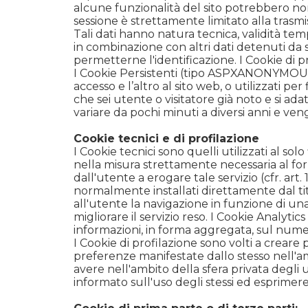
alcune funzionalità del sito potrebbero non 
sessione è strettamente limitato alla trasmiss
Tali dati hanno natura tecnica, validità tem
in combinazione con altri dati detenuti da 
permetterne l'identificazione. I Cookie di pr
I Cookie Persistenti (tipo ASPXANONYMOUS),
accesso e l’altro al sito web, o utilizzati pe
che sei utente o visitatore già noto e si a
variare da pochi minuti a diversi anni e ve
Cookie tecnici e di profilazione
I Cookie tecnici sono quelli utilizzati al s
nella misura strettamente necessaria al for
dall'utente a erogare tale servizio (cfr. art
normalmente installati direttamente dal tit
all'utente la navigazione in funzione di una s
migliorare il servizio reso. I Cookie Analyti
informazioni, in forma aggregata, sul numero
I Cookie di profilazione sono volti a creare p
preferenze manifestate dallo stesso nell'amb
avere nell'ambito della sfera privata degl
informato sull'uso degli stessi ed esprimere