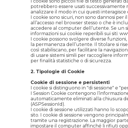
I cookie sono piccoli file di testo generati
potrebbero essere usati successivamente nel
analizzare il modo in cui questi interagisce c
I cookie sono sicuri, non sono dannosi per i
all’accesso nel browser stesso o che è inclu
accedere al computer dell’utente. Se un sit
informazioni sui cookie reperibili sui siti:
www
I cookie possono svolgere diverse funzioni,
la permanenza dell’utente. Il titolare si rise
così stabiliscano, per facilitare la navigazio
di usare sistemi simili per raccogliere infor
per finalità statistiche o di sicurezza.
2. Tipologie di Cookie
Cookie di sessione e persistenti
I cookie si distinguono in "di sessione" e "per
I Session Cookie contengono l’informazione
automaticamente eliminati alla chiusura de
(ASPSessionId).
I cookie di sessione utilizzati hanno lo scopo 
sito. I cookie di sessione vengono principalm
tramite una registrazione. La maggior parte 
impostare il computer affinché li rifiuti opp