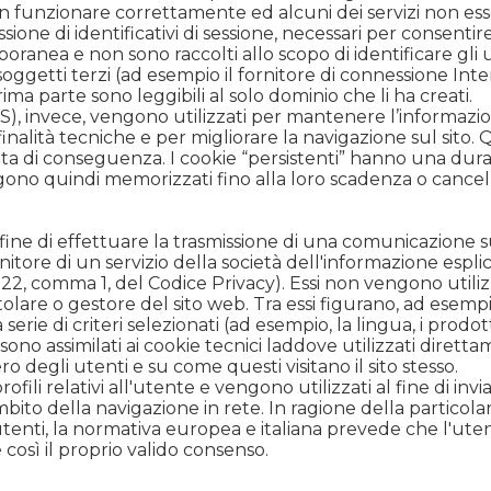
funzionare correttamente ed alcuni dei servizi non essere 
ione di identificativi di sessione, necessari per consentire
poranea e non sono raccolti allo scopo di identificare gli
soggetti terzi (ad esempio il fornitore di connessione Int
ima parte sono leggibili al solo dominio che li ha creati.
 invece, vengono utilizzati per mantenere l’informazion
r finalità tecniche e per migliorare la navigazione sul sito
datta di conseguenza. I cookie “persistenti” hanno una dur
ngono quindi memorizzati fino alla loro scadenza o cancel
olo fine di effettuare la trasmissione di una comunicazione
nitore di un servizio della società dell'informazione espl
. 122, comma 1, del Codice Privacy). Essi non vengono utiliz
olare o gestore del sito web. Tra essi figurano, ad esemp
erie di criteri selezionati (ad esempio, la lingua, i prodott
cs sono assimilati ai cookie tecnici laddove utilizzati diret
 degli utenti e su come questi visitano il sito stesso.
rofili relativi all'utente e vengono utilizzati al fine di inv
ito della navigazione in rete. In ragione della particolare
i utenti, la normativa europea e italiana prevede che l
 così il proprio valido consenso.