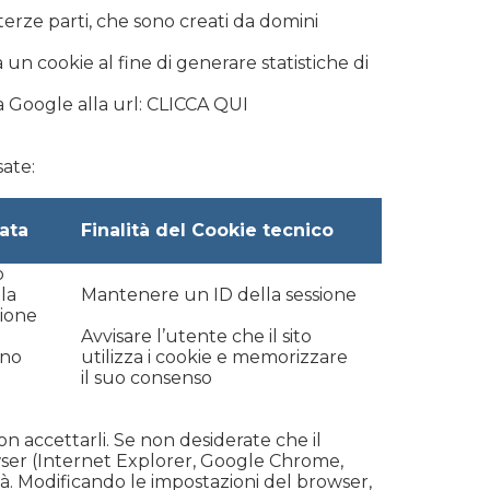
terze parti, che sono creati da domini
a un cookie al fine di generare statistiche di
 Google alla url:
CLICCA QUI
sate:
ata
Finalità del Cookie tecnico
o
la
Mantenere un ID della sessione
sione
Avvisare l’utente che il sito
nno
utilizza i cookie e memorizzare
il suo consenso
 accettarli. Se non desiderate che il
wser (Internet Explorer, Google Chrome,
lità. Modificando le impostazioni del browser,