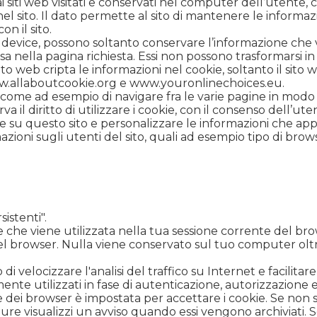
 dai siti web visitati e conservati nel computer dell’utent
 sito. Il dato permette al sito di mantenere le informazi
on il sito.
l device, possono soltanto conservare l’informazione che v
sa nella pagina richiesta. Essi non possono trasformarsi in
o web cripta le informazioni nel cookie, soltanto il sito 
.allaboutcookie.org
e
www.youronlinechoices.eu
.
 come ad esempio di navigare fra le varie pagine in modo 
rva il diritto di utilizzare i cookie, con il consenso dell’u
ne su questo sito e personalizzare le informazioni che apparir
mazioni sugli utenti del sito, quali ad esempio tipo di brow
sistenti".
 che viene utilizzata nella tua sessione corrente del b
l browser. Nulla viene conservato sul tuo computer oltre 
di velocizzare l'analisi del traffico su Internet e facilitare 
ente utilizzati in fase di autenticazione, autorizzazione e
dei browser è impostata per accettare i cookie. Se non si 
ure visualizzi un avviso quando essi vengono archiviati. Se