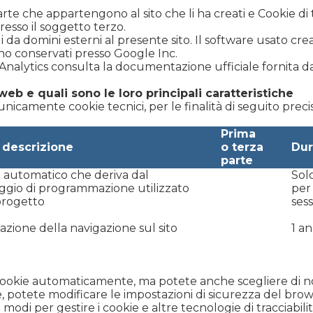
arte che appartengono al sito che li ha creati e Cookie di 
presso il soggetto terzo.
li da domini esterni al presente sito. Il software usato cre
ono conservati presso Google Inc.
Analytics consulta la documentazione ufficiale fornita da
 web e quali sono le loro principali caratteristiche
unicamente cookie tecnici, per le finalità di seguito preci
Prima
 descrizione
o terza
Dur
parte
 automatico che deriva dal
Sol
ggio di programmazione utilizzato
per 
 progetto
ses
azione della navigazione sul sito
1 a
ookie automaticamente, ma potete anche scegliere di non
 potete modificare le impostazioni di sicurezza del bro
si modi per gestire i cookie e altre tecnologie di tracciabi