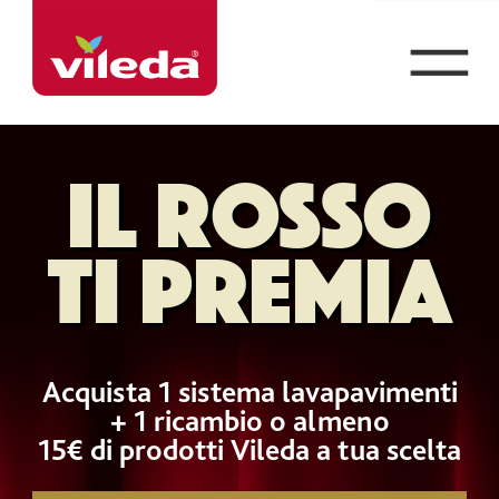
Torna
alla
Bottone
home
Menù
Il rosso
page
versione
mobile
ti premia
Acquista 1 sistema lavapavimenti
+ 1 ricambio o almeno
15€ di prodotti Vileda a tua scelta