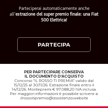
Parteciperai automaticamente anche
all’
estrazione del super premio finale: una Fiat
500 Elettrica!
PARTECIPA
PER PARTECIPARE CONSERVA
IL DOCUMENTO D’ACQUISTO
Concorso “IL ROSSO TI PREMIA” valido dal
15/12/25 al 30/11/26. Estrazione finale entro il
14/12/26. Montepremi € 97.088,20 IVA inclusa.
Per maggiori informazioni è possibile scrivere a:
ilrossotipremia@assistenza.website